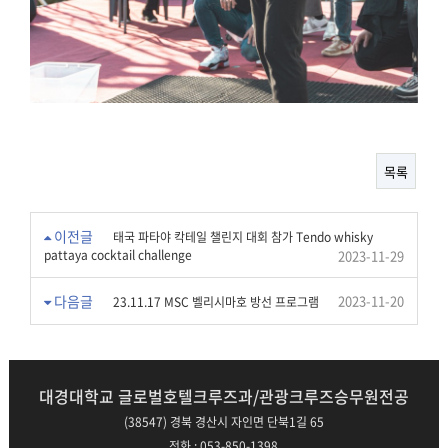
목록
이전글
태국 파타야 칵테일 챌린지 대회 참가 Tendo whisky
pattaya cocktail challenge
2023-11-29
다음글
2023-11-20
23.11.17 MSC 벨리시마호 방선 프로그램
대경대학교 글로벌호텔크루즈과/관광크루즈승무원전공
(38547) 경북 경산시 자인면 단북1길 65
전화 : 053-850-1398