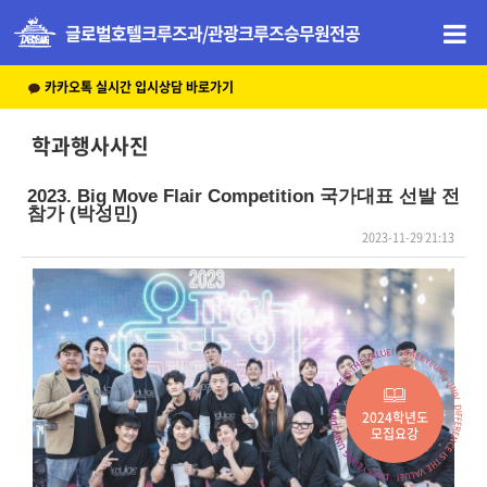
글로벌호텔크루즈과/관광크루즈승무원전공
카카오톡 실시간 입시상담 바로가기
학과행사사진
2023. Big Move Flair Competition 국가대표 선발 전
참가 (박성민)
2023-11-29 21:13
본문
2024학년도
모집요강