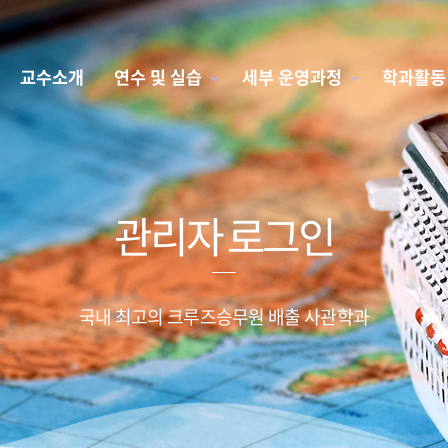
교수소개
연수 및 실습
세부 운영과정
학과활동
관리자 로그인
국내 최고의 크루즈승무원 배출 사관학과