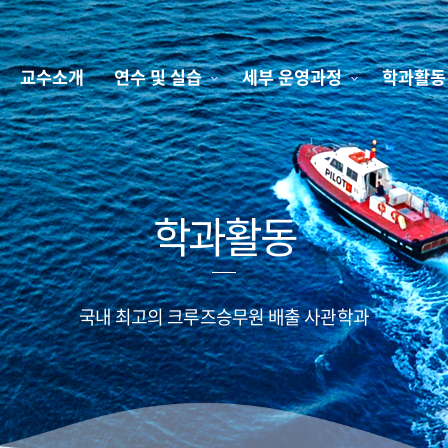
교수소개
연수 및 실습
세부 운영과정
학과활동
학과활동
국내 최고의 크루즈승무원 배출 사관학과