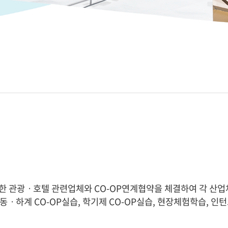
한 관광ㆍ호텔 관련업체와 CO-OP연계협약을 체결하여 각 산
 동ㆍ하계 CO-OP실습, 학기제 CO-OP실습, 현장체험학습, 