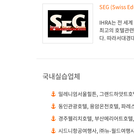
SEG (Swiss 
IHRA는 전 세
최고의 호텔관련
다. 따라서대경
국내실습업체
밀레니엄서울힐튼, 그랜드하얏트호
동인관광호텔, 용암온천호텔, 파레
경주웰리치호텔, 부산메리어트호텔,
시드니항공여행사, ㈜뉴-월드여행사