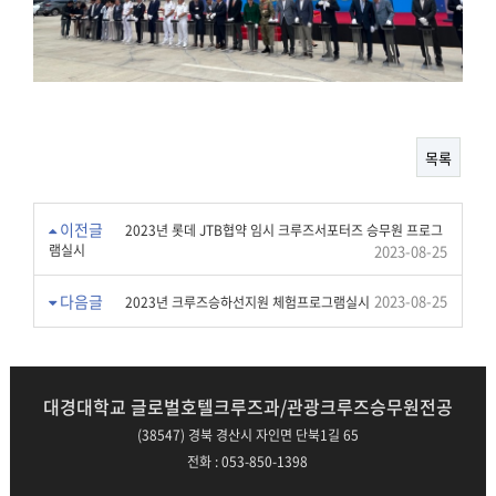
목록
이전글
2023년 롯데 JTB협약 임시 크루즈서포터즈 승무원 프로그
램실시
2023-08-25
다음글
2023-08-25
2023년 크루즈승하선지원 체험프로그램실시
대경대학교 글로벌호텔크루즈과/관광크루즈승무원전공
(38547) 경북 경산시 자인면 단북1길 65
전화 : 053-850-1398