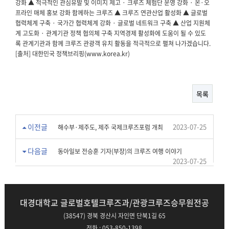
강화 ▲ 적극적인 관심유발 및 이미지 제고 · 크루즈 체험단 운영 강화 · 온·오
프라인 매체 홍보 강화 함께하는 크루즈 ▲ 크루즈 연관산업 활성화 ▲ 글로벌
협력체계 구축 · 국가간 협력체계 강화 · 글로벌 네트워크 구축 ▲ 산업 지원체
계 고도화 · 관계기관 정책 협의체 구축 지역경제 활성화에 도움이 될 수 있도
록 관계기관과 함께 크루즈 관광객 유치 활동을 적극적으로 펼쳐 나가겠습니다.
[출처] 대한민국 정책브리핑(www.korea.kr)
목록
이전글
2023-07-25
해수부·제주도, 제주 국제크루즈포럼 개최
다음글
동아일보 전승훈 기자(부장)의 크루즈 여행 이야기
2023-07-25
대경대학교 글로벌호텔크루즈과/관광크루즈승무원전공
(38547) 경북 경산시 자인면 단북1길 65
전화 : 053-850-1398