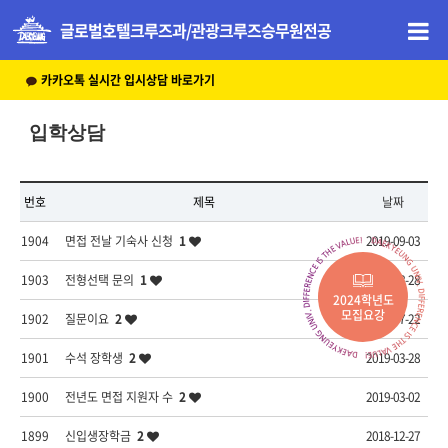
글로벌호텔크루즈과/관광크루즈승무원전공
카카오톡 실시간 입시상담 바로가기
입학상담
번호
제목
날짜
1904
면접 전날 기숙사 신청
1
2019-09-03
1903
전형선택 문의
1
2019-08-28
2024학년도
모집요강
1902
질문이요
2
2019-07-22
1901
수석 장학생
2
2019-03-28
1900
전년도 면접 지원자 수
2
2019-03-02
1899
신입생장학금
2
2018-12-27